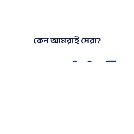
কেন আমরাই সেরা?
সেরা পণ্য
দ্রুত
ডেডিকেটেড
কাস্টমার
ডেলিভারি
টিম
কেয়ার
পূর্ণিমা এন্টারপ্রাইজের